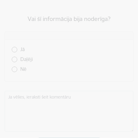
Vai šī informācija bija noderīga?
Vai šī informācija bija noderīga?
Jā
Daļēji
Nē
Ja vēlies, ieraksti šeit komentāru