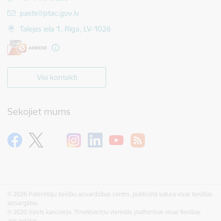
E-pasts:
pasts@ptac.gov.lv
Talejas iela 1, Rīga, LV-1026
Visi kontakti
Sekojiet mums
© 2026 Patērētāju tiesību aizsardzības centrs, publicētā satura visas tiesības
aizsargātas.
© 2020 Valsts kanceleja, Tīmekļvietņu vienotās platformas visas tiesības
aizsargātas.