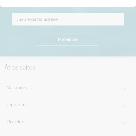
Piesakies jaunumu saņemšanai savā e-pastā.
Kājene
Ātrās saites
Vakances
Iepirkumi
Projekti