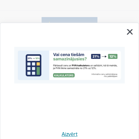
Vai šī informācija bija noderīga?
Sniegt atsauksmi
Esi pirmais, kas uzzina!
Aizvērt