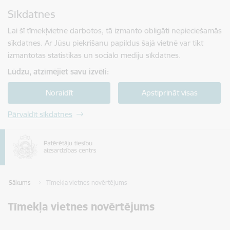
Pāriet uz lapas saturu
Sīkdatnes
Spied
lai meklētu
Enter
Lai šī tīmekļvietne darbotos, tā izmanto obligāti nepieciešamās
sīkdatnes. Ar Jūsu piekrišanu papildus šajā vietnē var tikt
izmantotas statistikas un sociālo mediju sīkdatnes.
Lūdzu, atzīmējiet savu izvēli:
Noraidīt
Apstiprināt visas
Pārvaldīt sīkdatnes
Sākums
Tīmekļa vietnes novērtējums
Tīmekļa vietnes novērtējums