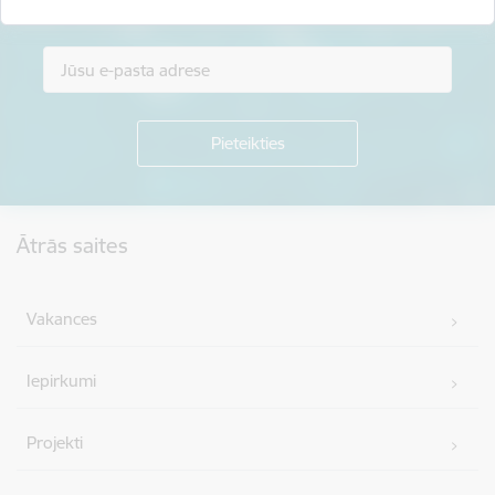
Piesakies jaunumu saņemšanai savā e-pastā.
Kājene
Ātrās saites
Vakances
Iepirkumi
Projekti