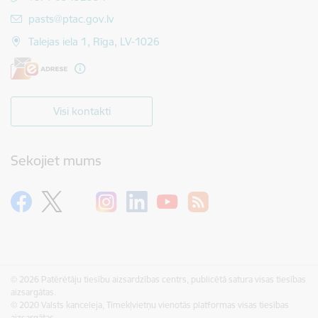
E-pasts:
pasts@ptac.gov.lv
Talejas iela 1, Rīga, LV-1026
Visi kontakti
Sekojiet mums
© 2026 Patērētāju tiesību aizsardzības centrs, publicētā satura visas tiesības
aizsargātas.
© 2020 Valsts kanceleja, Tīmekļvietņu vienotās platformas visas tiesības
aizsargātas.