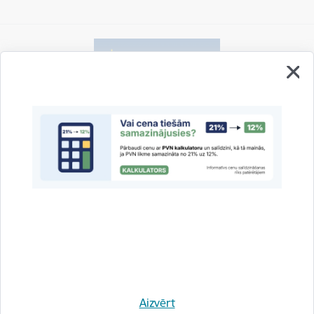
Vai šī informācija bija noderīga?
Sniegt atsauksmi
Esi pirmais, kas uzzina!
Aizvērt