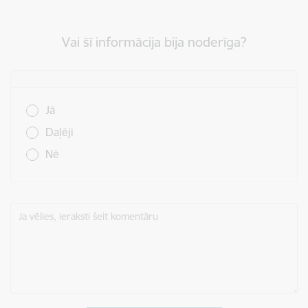
Vai šī informācija bija noderīga?
Vai šī informācija bija noderīga?
Jā
Daļēji
Nē
Ja vēlies, ieraksti šeit komentāru