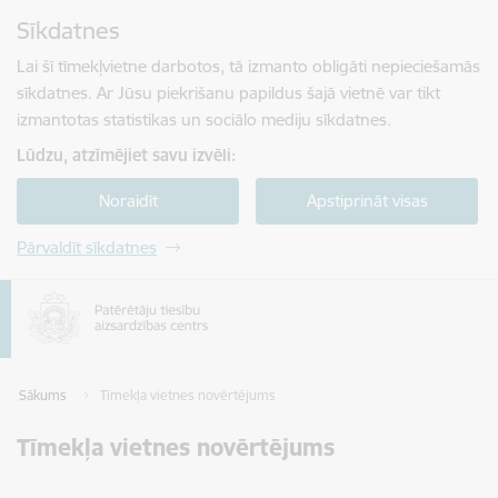
Pāriet uz lapas saturu
Sīkdatnes
Spied
lai meklētu
Enter
Lai šī tīmekļvietne darbotos, tā izmanto obligāti nepieciešamās
sīkdatnes. Ar Jūsu piekrišanu papildus šajā vietnē var tikt
izmantotas statistikas un sociālo mediju sīkdatnes.
Lūdzu, atzīmējiet savu izvēli:
Noraidīt
Apstiprināt visas
Pārvaldīt sīkdatnes
Sākums
Tīmekļa vietnes novērtējums
Tīmekļa vietnes novērtējums