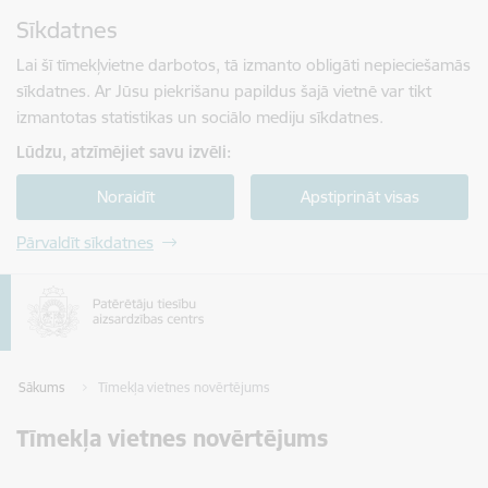
Pāriet uz lapas saturu
Sīkdatnes
Spied
lai meklētu
Enter
Lai šī tīmekļvietne darbotos, tā izmanto obligāti nepieciešamās
sīkdatnes. Ar Jūsu piekrišanu papildus šajā vietnē var tikt
izmantotas statistikas un sociālo mediju sīkdatnes.
Lūdzu, atzīmējiet savu izvēli:
Noraidīt
Apstiprināt visas
Pārvaldīt sīkdatnes
Sākums
Tīmekļa vietnes novērtējums
Tīmekļa vietnes novērtējums