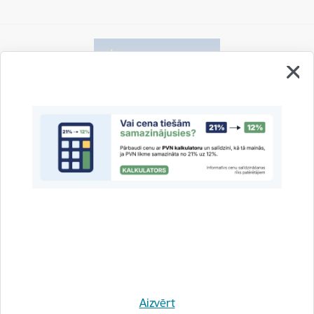
Vai šī informācija bija noderīga?
Sniegt atsauksmi
Esi pirmais, kas uzzina!
Aizvērt