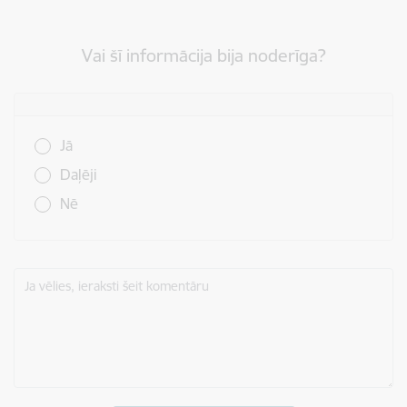
Vai šī informācija bija noderīga?
Vai šī informācija bija noderīga?
Jā
Daļēji
Nē
Ja vēlies, ieraksti šeit komentāru