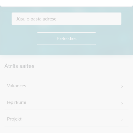
Piesakies jaunumu saņemšanai savā e-pastā.
Kājene
Ātrās saites
Vakances
Iepirkumi
Projekti