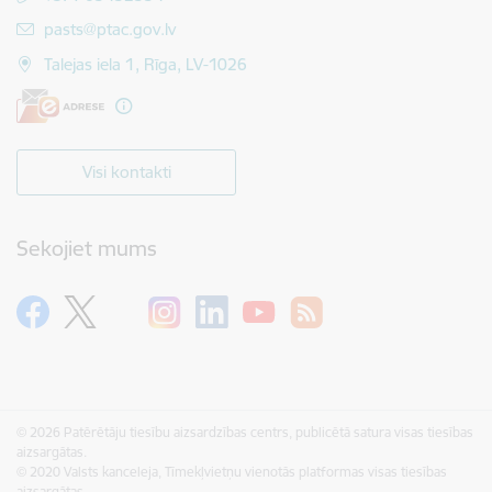
E-pasts:
pasts@ptac.gov.lv
Talejas iela 1, Rīga, LV-1026
Visi kontakti
Sekojiet mums
© 2026 Patērētāju tiesību aizsardzības centrs, publicētā satura visas tiesības
aizsargātas.
© 2020 Valsts kanceleja, Tīmekļvietņu vienotās platformas visas tiesības
aizsargātas.