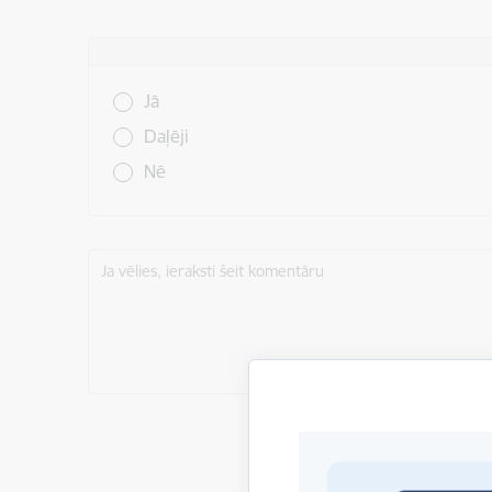
Vai šī informācija bija noderīga?
Jā
Daļēji
Nē
Ja vēlies, ieraksti šeit komentāru