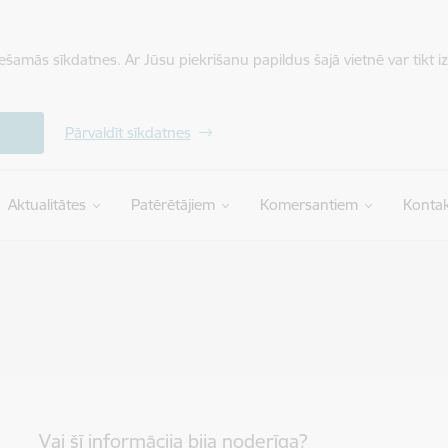
iešamās sīkdatnes. Ar Jūsu piekrišanu papildus šajā vietnē var tikt i
Pārvaldīt sīkdatnes
Aktualitātes
Patērētājiem
Komersantiem
Kontak
Vai šī informācija bija noderīga?