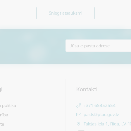
Sniegt atsauksmi
i
Kontakti
 politika
+371 65452554
E-pasts:
pasts@ptac.gov.lv
mība
Talejas iela 1, Rīga, LV-
te