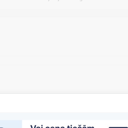
Vēlos atstāt savu e-pastu saziņai