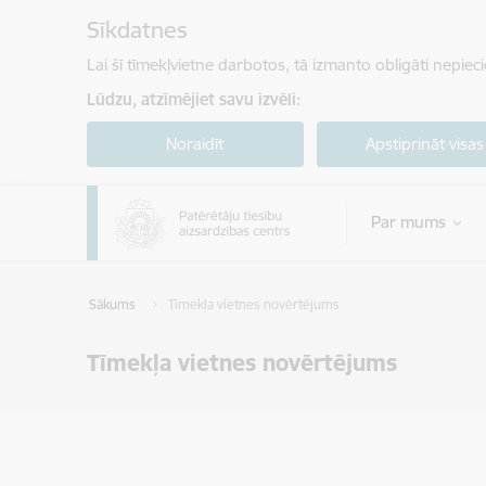
Pāriet uz lapas saturu
Sīkdatnes
Lai šī tīmekļvietne darbotos, tā izmanto obligāti nepiec
Lūdzu, atzīmējiet savu izvēli:
Noraidīt
Apstiprināt visas
Par mums
Sākums
Tīmekļa vietnes novērtējums
Tīmekļa vietnes novērtējums