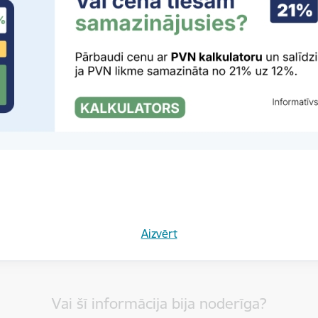
rivātuma politika
Aizvērt
Vai šī informācija bija noderīga?