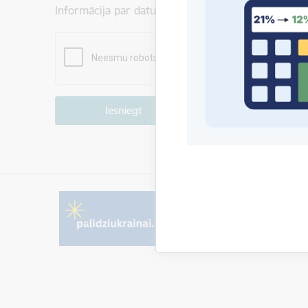
Informācija par datu apstrādi ir atrodama sadaļā:
P