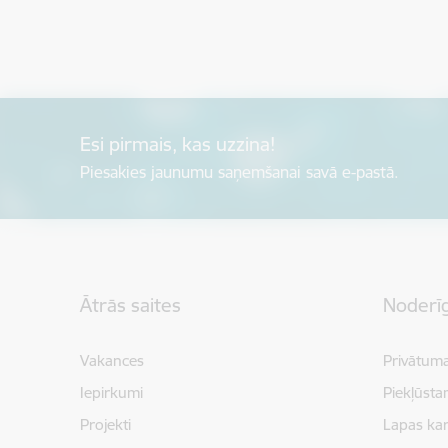
Esi pirmais, kas uzzina!
Piesakies jaunumu saņemšanai savā e-pastā.
Kājene
Ātrās saites
Noderīg
Vakances
Privātuma
Iepirkumi
Piekļūsta
Projekti
Lapas kar