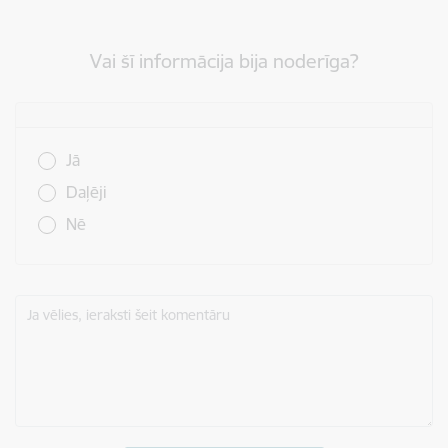
Vai šī informācija bija noderīga?
Vai šī informācija bija noderīga?
Jā
Daļēji
Nē
Ja vēlies, ieraksti šeit komentāru