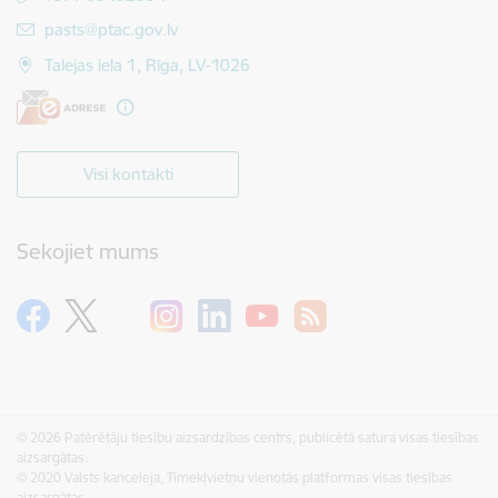
E-pasts:
pasts@ptac.gov.lv
Talejas iela 1, Rīga, LV-1026
Visi kontakti
Sekojiet mums
© 2026 Patērētāju tiesību aizsardzības centrs, publicētā satura visas tiesības
aizsargātas.
© 2020 Valsts kanceleja, Tīmekļvietņu vienotās platformas visas tiesības
aizsargātas.