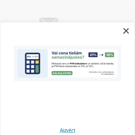
Vai šī informācija bija noderīga?
Sniegt atsauksmi
Esi pirmais, kas uzzina!
Aizvērt