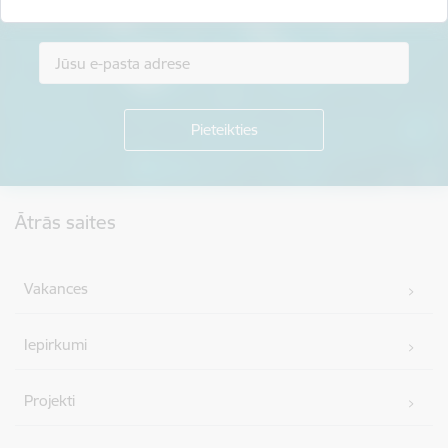
Piesakies jaunumu saņemšanai savā e-pastā.
Kājene
Ātrās saites
Vakances
Iepirkumi
Projekti