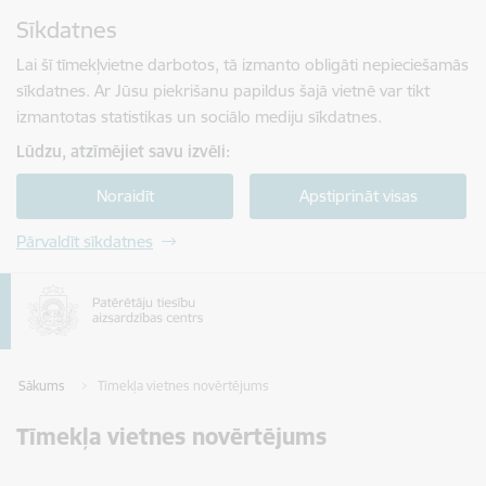
Pāriet uz lapas saturu
Sīkdatnes
Spied
lai meklētu
Enter
Lai šī tīmekļvietne darbotos, tā izmanto obligāti nepieciešamās
sīkdatnes. Ar Jūsu piekrišanu papildus šajā vietnē var tikt
izmantotas statistikas un sociālo mediju sīkdatnes.
Lūdzu, atzīmējiet savu izvēli:
Noraidīt
Apstiprināt visas
Pārvaldīt sīkdatnes
Sākums
Tīmekļa vietnes novērtējums
Tīmekļa vietnes novērtējums