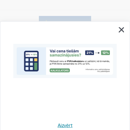
Vai šī informācija bija noderīga?
Sniegt atsauksmi
Esi pirmais, kas uzzina!
Aizvērt