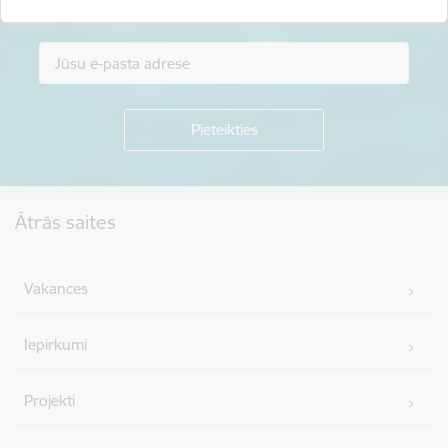
Piesakies jaunumu saņemšanai savā e-pastā.
Kājene
Ātrās saites
Vakances
Iepirkumi
Projekti