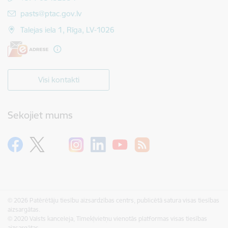
E-pasts:
pasts@ptac.gov.lv
Talejas iela 1, Rīga, LV-1026
Visi kontakti
Sekojiet mums
© 2026 Patērētāju tiesību aizsardzības centrs, publicētā satura visas tiesības
aizsargātas.
© 2020 Valsts kanceleja, Tīmekļvietņu vienotās platformas visas tiesības
aizsargātas.