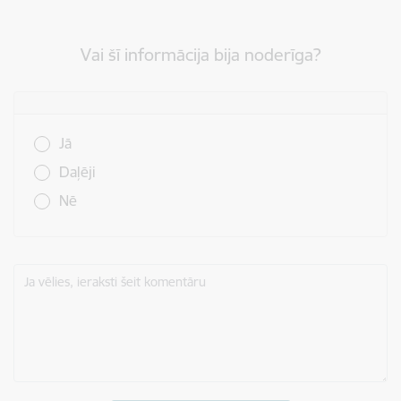
Vai šī informācija bija noderīga?
Vai šī informācija bija noderīga?
Jā
Daļēji
Nē
Ja vēlies, ieraksti šeit komentāru