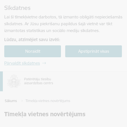
Pāriet uz lapas saturu
Sīkdatnes
Spied
lai meklētu
Enter
Lai šī tīmekļvietne darbotos, tā izmanto obligāti nepieciešamās
sīkdatnes. Ar Jūsu piekrišanu papildus šajā vietnē var tikt
izmantotas statistikas un sociālo mediju sīkdatnes.
Lūdzu, atzīmējiet savu izvēli:
Noraidīt
Apstiprināt visas
Pārvaldīt sīkdatnes
Sākums
Tīmekļa vietnes novērtējums
Tīmekļa vietnes novērtējums