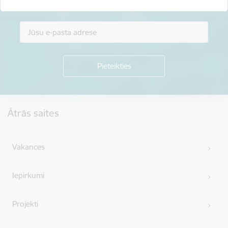
Piesakies jaunumu saņemšanai savā e-pastā.
Kājene
Ātrās saites
Vakances
Iepirkumi
Projekti