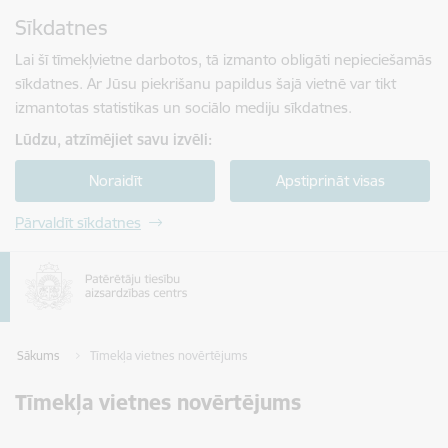
Pāriet uz lapas saturu
Sīkdatnes
Spied
lai meklētu
Enter
Lai šī tīmekļvietne darbotos, tā izmanto obligāti nepieciešamās
sīkdatnes. Ar Jūsu piekrišanu papildus šajā vietnē var tikt
izmantotas statistikas un sociālo mediju sīkdatnes.
Lūdzu, atzīmējiet savu izvēli:
Noraidīt
Apstiprināt visas
Pārvaldīt sīkdatnes
Sākums
Tīmekļa vietnes novērtējums
Tīmekļa vietnes novērtējums