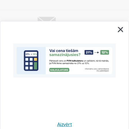
Vai šī informācija bija noderīga?
Sniegt atsauksmi
Esi pirmais, kas uzzina!
Aizvērt