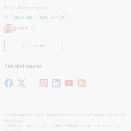
E-pasts:
pasts@ptac.gov.lv
Talejas iela 1, Rīga, LV-1026
Visi kontakti
Sekojiet mums
© 2026 Patērētāju tiesību aizsardzības centrs, publicētā satura visas tiesības
aizsargātas.
© 2020 Valsts kanceleja, Tīmekļvietņu vienotās platformas visas tiesības
aizsargātas.