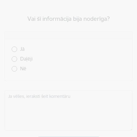
Vai šī informācija bija noderīga?
Vai šī informācija bija noderīga?
Jā
Daļēji
Nē
Ja vēlies, ieraksti šeit komentāru