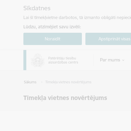
Pāriet uz lapas saturu
Sīkdatnes
Lai šī tīmekļvietne darbotos, tā izmanto obligāti nepiec
Lūdzu, atzīmējiet savu izvēli:
Noraidīt
Apstiprināt visas
Par mums
Sākums
Tīmekļa vietnes novērtējums
Tīmekļa vietnes novērtējums