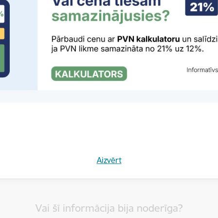
rivātuma politika
Aizvērt
Vai šī informācija bija noderīga?