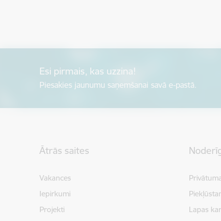
Esi pirmais, kas uzzina!
Piesakies jaunumu saņemšanai savā e-pastā.
Kājene
Ātrās saites
Noderīg
Vakances
Privātuma
Iepirkumi
Piekļūsta
Projekti
Lapas kar