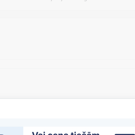
Vēlos atstāt savu e-pastu saziņai