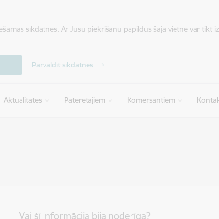
iešamās sīkdatnes. Ar Jūsu piekrišanu papildus šajā vietnē var tikt i
Pārvaldīt sīkdatnes
Aktualitātes
Patērētājiem
Komersantiem
Kontak
Vai šī informācija bija noderīga?