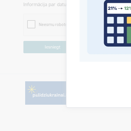
Informācija par datu apstrādi ir atrodama sadaļā:
P