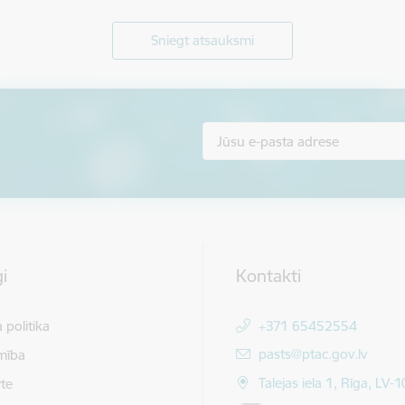
Sniegt atsauksmi
i
Kontakti
 politika
+371 65452554
E-pasts:
pasts@ptac.gov.lv
mība
Talejas iela 1, Rīga, LV-
te