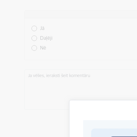
Vai šī informācija bija noderīga?
Jā
Daļēji
Nē
Ja vēlies, ieraksti šeit komentāru